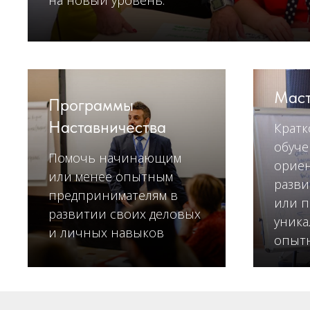
на новый уровень.
Маст
Программы
Наставничества
Кратк
обуче
Помочь начинающим
орие
или менее опытным
разви
предпринимателям в
или п
развитии своих деловых
уника
и личных навыков
опытн