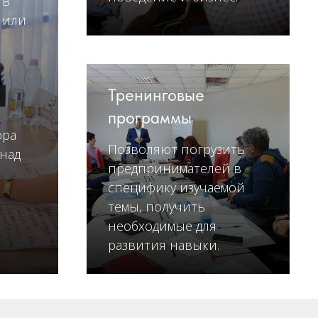
 в
 или
Тренинговые
программы
ора
Позволяют погрузить
над
предпринимателей в
специфику изучаемой
темы, получить
необходимые для
развития навыки.