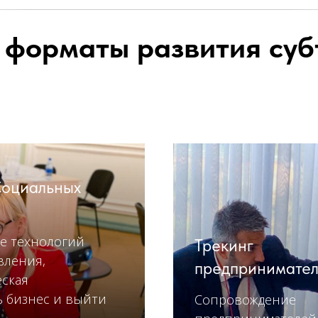
 форматы развития су
Социальных
ие технологий
Трекинг
вления,
предпринимате
еская
ь бизнес и выйти
Сопровождение