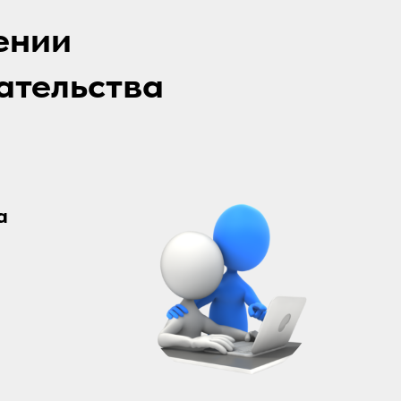
ении
ательства
а