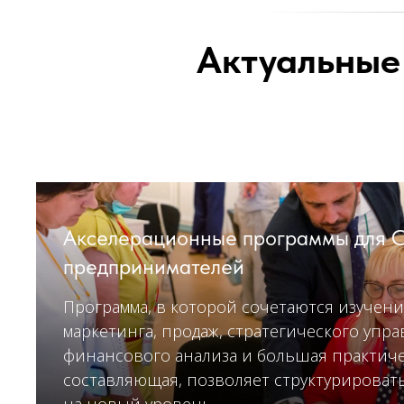
Актуальные
Акселерационные программы для 
предпринимателей
Программа, в которой сочетаются изучен
маркетинга, продаж, стратегического упра
финансового анализа и большая практич
составляющая, позволяет структурироват