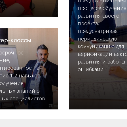
предпринимателей
процессе обучения
развития своего
проекта,
предусматривает
периодическую
ер-классы
коммуникацию для
осрочное
верификации вект
ние,
развития и работы 
нтированное на
ошибками.
тие 1-2 навыков
олучение
льных знаний от
ых специалистов.